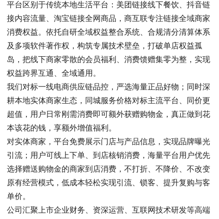
平台区别于传统本地生活平台：美团链接线下餐饮、抖音链
接内容流量、淘宝链接全网商品，商互联专注链接全域商家
消费权益。依托自研全域权益整合系统、合规清分清算体系
及多项软件著作权，构筑专属技术壁垒，打破单店权益孤
岛，把线下商家零散的会员福利、消费馈赠集零为整，实现
权益跨界互通、全域通用。
我们对标一线电商供应链品控，严选海量正品好物；同时深
耕本地实体商家生态，同城服务价格对标主流平台、同价更
超值，用户日常刚需消费即可额外获赠购物金，真正做到花
本该花的钱，享额外增值福利。
对实体商家，平台免费展示门店与产品信息，实现品牌曝光
引流；用户可线上下单、到店核销消费，海量平台用户优先
选择赠送购物金的商家到店消费，不打折、不降价、不改变
原有经营模式，低成本轻松实现引流、锁客、提升复购与客
单价。
公司汇聚上市企业财务、资深运营、互联网技术研发等高端